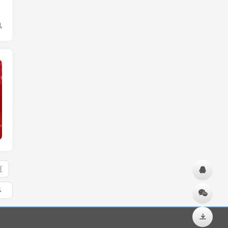
风
实时要闻
页
多