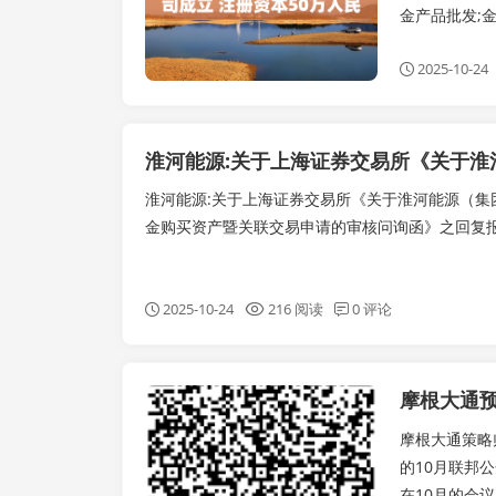
金产品批发;金
2025-10-24
淮河能源:关于上海证券交易所《关于淮河能源（集
金购买资产暨关联交易申请的审核问询函》之回复
2025-10-24
216 阅读
0 评论
摩根大通
实时要闻
摩根大通策略
的10月联邦
在10月的会