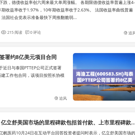
下跌，德债收益率创六周来最大单周涨幅。 各期限德债收益率普遍上涨4-
期收益率收于1.97%，10年期收益率收于2.63%。 法国收益率曲线普遍
；法国社会党表示准备最快下周推翻脆弱...
215 阅读
0 评论
追
P公司签署约8亿美元项目合同
司于近日与泰国PTTEP公司正式签署
台及海管新建工作包合同，该项目按照长协模
追风
亿帆医药：亿立舒美国市场的里程碑款包括首付款、上市里程碑款及销售
亿帆医药10月24日在互动平台回答投资者提问时表示，亿立舒美国市场