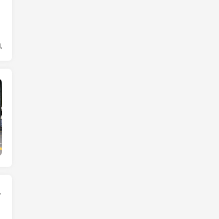
风
实时要闻
哪些？