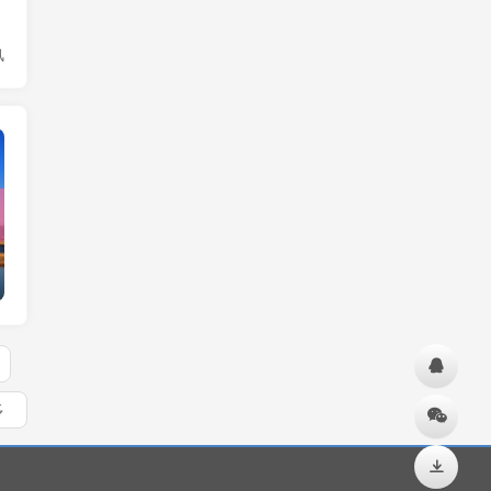
风
实时要闻
多