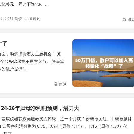
9亿美元，同比下降1%。...
461 阅读
0 评论
追
”了
面，助您挖掘潜力主题机会！ 来
这个服务你愿意不愿意参与。 资事堂
散户提供“...
追风
24-26年归母净利润预测，潜力大
 日，基康仪器获东吴证券买入评级，近一个月获 2 份研报关注。】研报预计
26 年归母净利润分别为 0.75、0.94（原值 1.11）、1.15（原值 1.30）亿
基康...