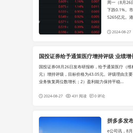
周一（8月26
下跌0.1%
5265亿元。
2024-08-27
国投证券08月26日发布研报称，给予通策医疗（维权）（
元）增持评级，目标价格为43.05元。评级理由主
业务恢复两位数增长；2）盈利能力保持平稳...
2024-08-27
431 阅读
0 评论
拼多多发布
实时要闻
e公司讯，8