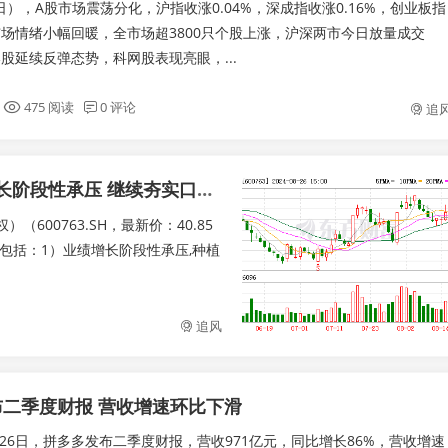
日），A股市场震荡分化，沪指收涨0.04%，深成指收涨0.16%，创业板指
。市场情绪小幅回暖，全市场超3800只个股上涨，沪深两市今日放量成交
港股延续反弹态势，科网股表现亮眼，...
475 阅读
0 评论
追
国投证券给予通策医疗增持评级 业绩增长阶段性承压 继续夯实口腔医疗基础设施 目标价格为43.05元
600763.SH，最新价：40.85
要包括：1）业绩增长阶段性承压,种植
追风
二季度财报 营收增速环比下滑
月26日，拼多多发布二季度财报，营收971亿元，同比增长86%，营收增速