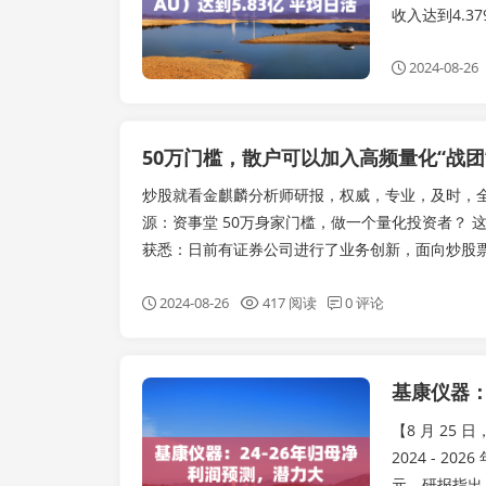
收入达到4.37
2024-08-26
50万门槛，散户可以加入高频量化“战团
炒股就看金麒麟分析师研报，权威，专业，及时，全
源：资事堂 50万身家门槛，做一个量化投资者？ 
获悉：日前有证券公司进行了业务创新，面向炒股票的
2024-08-26
417 阅读
0 评论
基康仪器：
实时要闻
【8 月 25
2024 - 20
元。研报指出，