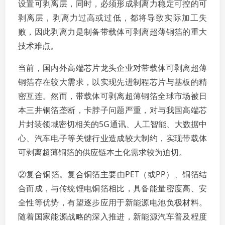
设置可剥离层，同时，必须形成剥离力稳定可控的可
剥离层，剥离力过高或过低，都将导致实际加工失
败，因此剥离力是制备带载体可剥离超薄铜箔的重大
技术难点。
当前，国内外高端芯片龙头企业对带载体可剥离超薄
铜箔存在较大需求，以实现先进制程芯片与基板的精
密互连。然而，带载体可剥离超薄铜箔全球市场被日
本三井铜箔垄断，卡脖子问题严重，对与我国高端芯
片封装领域密切相关的5G通讯、人工智能、大数据中
心、汽车电子等关键行业造成较大制约，实现带载体
可剥离超薄铜箔的供应链本土化需求较为迫切。
②复合铜箔。复合铜箔主要由PET（或PP）、铜箔结
合而成，与传统锂电铜箔相比，具备能量密度高、安
全性等优势，有望逐步应用于新能源电池负极材料。
随着国家能源战略的深入推进，新能源汽车普及程度