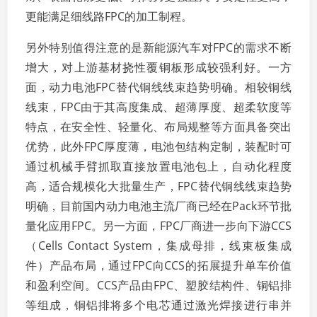
更能满足细线路FPC的加工制程。
另外特别值得注意的是新能源汽车对FPC的需求不断
增大，对上游基材挠性覆铜板形成较强利好。一方
面，动力电池FPC替代铜线线束趋势明确。相较铜线
线束，FPC由于其高度集成、超薄厚度、超柔软度等
特点，在安全性、轻量化、布局规整等方面具备突出
优势，此外FPC厚度薄，电池包结构定制，装配时可
通过机械手臂抓取直接放置电池包上，自动化程度
高，适合规模化大批量生产，FPC替代铜线线束趋势
明确，目前国内动力电池主流厂商已经在Pack环节批
量化应用FPC。另一方面，FPC厂商进一步向下游CCS
（Cells Contact System，集成母排，线束板集成
件）产品布局，通过FPC向CCS的拓展提升单车价值
和盈利空间。CCS产品由FPC、塑胶结构件、铜铝排
等组成，铜铝排将多个电芯通过激光焊接进行串并