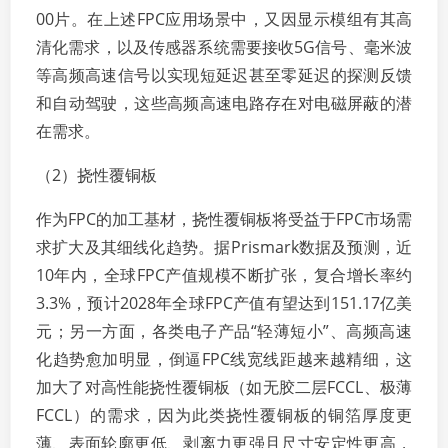
00片。在上述FPC应用场景中，又因显示模组有其高
清化需求，以及传感器系统需要接收5G信号、毫米波
等高频高速信号以实现短延迟甚至零延迟的探测反馈
和自动驾驶，这些高频高速电路存在对电磁屏蔽的潜
在需求。
（2）挠性覆铜板
作为FPC的加工基材，挠性覆铜板将受益于FPC市场需
求扩大及其细线化趋势。据Prismark数据及预测，近
10年内，全球FPC产值规模不断扩张，复合增长率约
3.3%，预计2028年全球FPC产值有望达到151.17亿美
元；另一方面，各类电子产品“轻薄短小”、高频高速
化趋势愈加明显，倒逼FPC线宽线距越来越精细，这
加大了对高性能挠性覆铜板（如无胶二层FCCL、极薄
FCCL）的需求，因为此类挠性覆铜板的铜箔厚度更
薄、表面轮廓更低、剥离力更强且尺寸安定性更高，