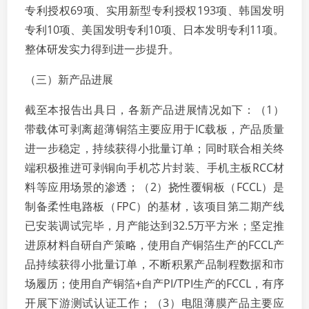
专利授权69项、实用新型专利授权193项、韩国发明
专利10项、美国发明专利10项、日本发明专利11项。
整体研发实力得到进一步提升。
（三）新产品进展
截至本报告出具日，各新产品进展情况如下：（1）
带载体可剥离超薄铜箔主要应用于IC载板，产品质量
进一步稳定，持续获得小批量订单；同时联合相关终
端积极推进可剥铜向手机芯片封装、手机主板RCC材
料等应用场景的渗透；（2）挠性覆铜板（FCCL）是
制备柔性电路板（FPC）的基材，该项目第二期产线
已安装调试完毕，月产能达到32.5万平方米；坚定推
进原材料自研自产策略，使用自产铜箔生产的FCCL产
品持续获得小批量订单，不断积累产品制程数据和市
场履历；使用自产铜箔+自产PI/TPI生产的FCCL，有序
开展下游测试认证工作；（3）电阻薄膜产品主要应