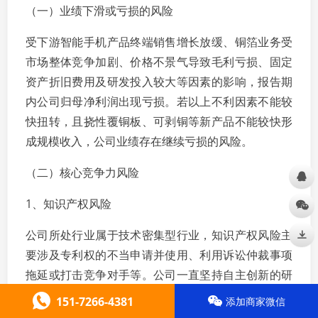
（一）业绩下滑或亏损的风险
受下游智能手机产品终端销售增长放缓、铜箔业务受
市场整体竞争加剧、价格不景气导致毛利亏损、固定
资产折旧费用及研发投入较大等因素的影响，报告期
内公司归母净利润出现亏损。若以上不利因素不能较
快扭转，且挠性覆铜板、可剥铜等新产品不能较快形
成规模收入，公司业绩存在继续亏损的风险。
（二）核心竞争力风险
1、知识产权风险
公司所处行业属于技术密集型行业，知识产权风险主
要涉及专利权的不当申请并使用、利用诉讼仲裁事项
拖延或打击竞争对手等。公司一直坚持自主创新的研
发策略，虽然公司已采取申请专利等知识产权保护措
151-7266-4381
添加商家微信
施，但仍存在自身知识产权被侵犯的风险。与此同