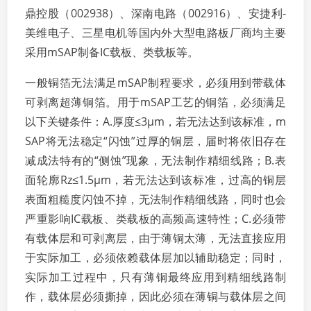
鼎控股（002938）、深南电路（002916）、安捷利-
美维电子、三星电机等国内外大型电路板厂商均主要
采用mSAP制备IC载板、类载板等。
一般铜箔无法满足mSAP制程要求，必须用到带载体
可剥离超薄铜箔。用于mSAP工艺的铜箔，必须满足
以下关键条件：A.厚度≤3μm，若无法达到该标准，m
SAP将无法稳定“闪蚀”过厚的铜层，届时将依旧存在
减成法特有的“侧蚀”现象，无法制作精细线路；B.表
面轮廓Rz≤1.5μm，若无法达到该标准，过高的铜层
表面粗糙度闪蚀不掉，无法制作精细线路，同时也会
严重影响IC载板、类载板的高频高速特性；C.必须带
有载体层和可剥离层，由于薄铜太薄，无法直接应用
于实际加工，必须依赖载体层加以辅助稳定；同时，
实际加工过程中，只有薄铜最终应用到精细线路制
作，载体层必须撕掉，因此必须在薄铜与载体层之间