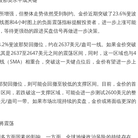
波那契水平成关键
强，但整体走势依然受到制约。金价近期突破了23.6%斐波
线图和4小时图上的负面震荡指标提醒投资者，进一步上涨可能
，等待更强劲的跟进买盘信号再做进一步决策。
%斐波那契回撤位，约在2637美元/盎司一线。如果金价突破
是2637至2647美元之间的震荡区间，同时，这一区域也与4
均线（SMA）相重合，突破这一关键点位后，金价有望进一步上
那契回撤位，则可能会回撤至较低的支撑区间。目前，金价的首
/盎司区间，若跌破这一支撑区域，可能会进一步测试2600美元的整
美元/盎司一带。如果市场出现持续的卖盘，金价或将面临更深的
将震荡
方面因素的影响。一方面，全球地缘政治风险的持续存在，