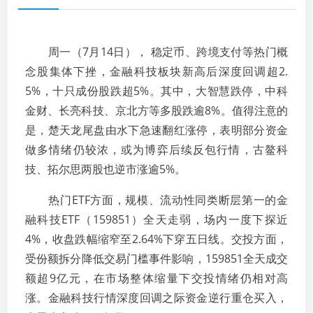
周一（7月14日）， 稳定币、跨境支付等热门概
念股集体下挫，金融科技板块新高后深度回调超2.
5%，十只成份股跌超5%。其中，大智慧跌停，中科
金财、长亮科技、京北方等多股跌逾8%。值得注意的
是，楚天龙尾盘由水下急速翻红涨停，表明部分资金
做多情绪仍较浓，或为博弈后续反包行情，古鳌科
技、拓尔思两股也逆市涨逾5%。
热门ETF方面，规模、流动性同类断层第一的金
融科技ETF（159851）全天走弱，场内一度下探近
4%，收盘跌幅缩窄至2.64%下穿五日线。交投方面，
受份额拆分降低交易门槛事件影响，159851全天成交
额超9亿元，在市场整体缩量下交投情绪仍相对高
涨。金融科技行情深度回调之际资金逆行重仓买入，