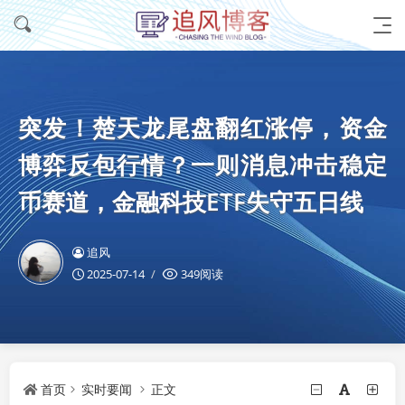
突发！楚天龙尾盘翻红涨停，资金
博弈反包行情？一则消息冲击稳定
币赛道，金融科技ETF失守五日线
追风
2025-07-14
349阅读
首页
实时要闻
正文