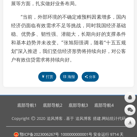
展等方面，扎实做好业务布局。
“当前，外部环境的不确定难预料因素增多，国内
经济仍面临有效需求不足等挑战，同时我国经济基础
稳、优势多、韧性强、潜能大，长期向好的支撑条件
和基本趋势并未改变。”张旭阳强调，随着“十五五规
划”深入推进，我们坚信经济形势将持续向好，对公客
户有效信贷需求将持续向好。
打赏
海报
分享
底部导航1
底部导航2
底部导航3
底部导航4
Copyright
2020
追风博客
. 基于
追风博客
搭建.网站统计代码
鄂ICP备2023006267号
1000000000001号 安全运行
9714
天