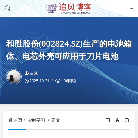
和胜股份(002824.SZ)生产的电池箱
体、电芯外壳可应用于刀片电池
追风
2025-10-31
196阅读
首页
实时要闻
正文