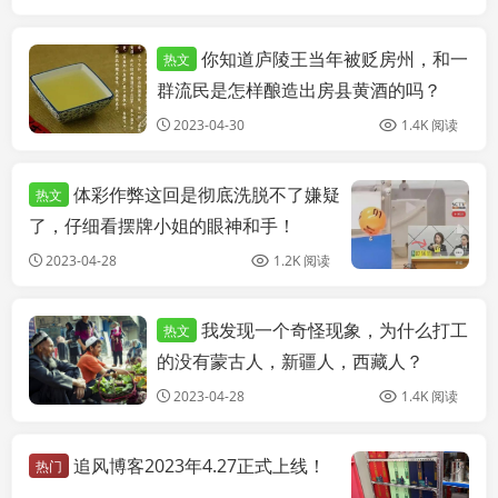
你知道庐陵王当年被贬房州，和一
热文
个人博客
群流民是怎样酿造出房县黄酒的吗？
2023-04-30
1.4K 阅读
体彩作弊这回是彻底洗脱不了嫌疑
热文
了，仔细看摆牌小姐的眼神和手！
2023-04-28
1.2K 阅读
我发现一个奇怪现象，为什么打工
热文
个人博客
的没有蒙古人，新疆人，西藏人？
2023-04-28
1.4K 阅读
追风博客2023年4.27正式上线！
热门