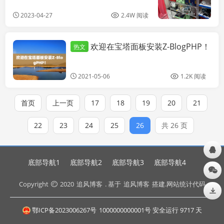
2023-04-27
2.4W 阅读
欢迎在宝塔面板安装Z-BlogPHP！
热文
个人博客
2021-05-06
1.2K 阅读
首页
上一页
17
18
19
20
21
22
23
24
25
26
共 26 页
底部导航1
底部导航2
底部导航3
底部导航4
Copyright
2020
追风博客
. 基于
追风博客
搭建.网站统计代码
鄂ICP备2023006267号
1000000000001号 安全运行
9717
天