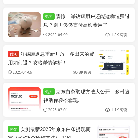
震惊！洋钱罐用户还能这样退费退
热文
个人博客
息？别再傻傻支付高额费用了。
2025-04-09
1.5K 阅读
洋钱罐退息重新开放，多出来的费
优阅
用如何退？攻略详情解析！
2025-04-09
8K 阅读
京东白条取现方法大公开：多种途
热文
个人博客
径助你轻松套现.
2025-03-01
1.1K 阅读
实测最新2025年京东白条提现商
热文
家（教你5个操作方法）-追风