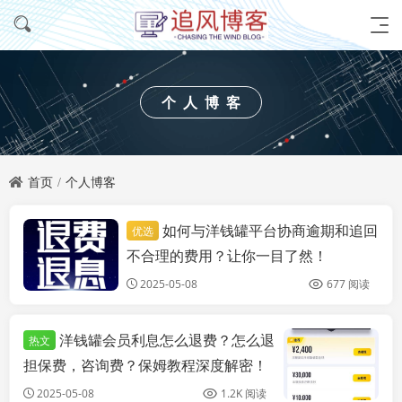
个人博客
首页
个人博客
如何与洋钱罐平台协商逾期和追回
优选
个人博客
不合理的费用？让你一目了然！
2025-05-08
677 阅读
洋钱罐会员利息怎么退费？怎么退
热文
担保费，咨询费？保姆教程深度解密！
2025-05-08
1.2K 阅读